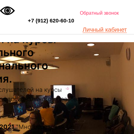
Обратный звонок
+7 (912) 620-60-10
тся набор
Личный кабинет
й на курсы
льного
нального
я.
слушателей на курсы
офессионального образования по
.2021
"Многосрезовая