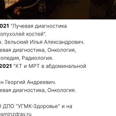
рафия в неотложной хирургии".
отков Павел Борисович.
тгенология.
2021
"Лучевая диагностика
опухолей костей".
н. Зельский Илья Александрович.
евая диагностика, Онкология,
топедия, Радиология.
.2021
"КТ и МРТ в абдоминальной
ин Георгий Андреевич.
евая диагностика, Онкология.
О ДПО "УГМК-Здоровье" и на
sminzdrav.ru