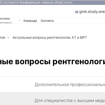
ится Конференция «Школа областного
Подробнее
»
ugmk.study.one@gmail.com
Команда
Контакты
тия
»
Актуальные вопросы рентгенологии, КТ и МРТ
ые вопросы рентгенологи
Дополнительное профессиональн
Для специалистов с высшим мед