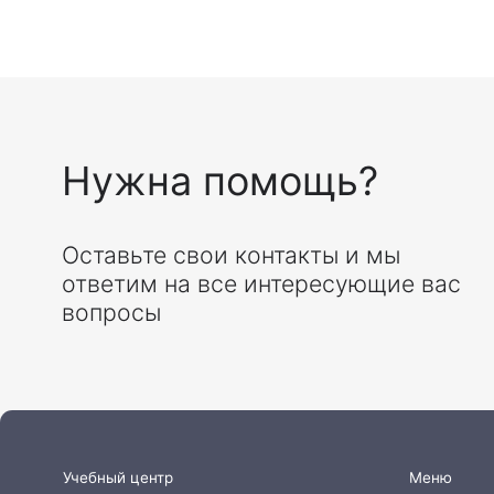
Нужна помощь?
ФИО
Оставьте свои контакты и мы
Да
ответим на все интересующие вас
вопросы
Меню
Учебный центр
«УГМК Здоровье»
Главная
О
Современное
центре
дополнительное
Сведения об
профессиональное
организации
образование для
Учебные
медицинских работников
программы
Команда
Контакты