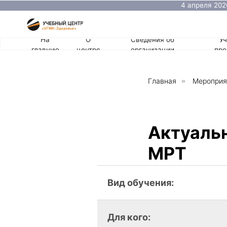
4 апреля 2026 состо
оториноларинголога
На
О
Сведения об
Учебные
главную
центре
организации
программы
Главная
»
Мероприя
Актуальн
МРТ
Вид обучения:
Для кого: