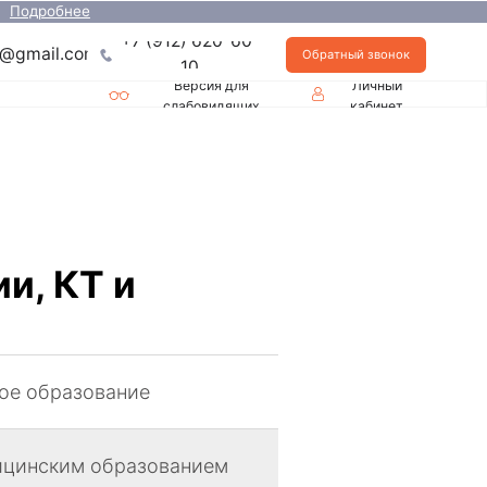
+7 (912) 620-60-
Обратный звонок
10
Версия для
Личный
слабовидящих
кабинет
и, КТ и
ое образование
ицинским образованием