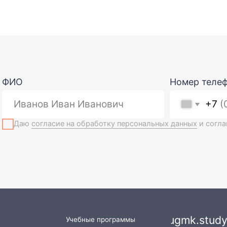
Номер телефона
+7
ю
согласие на обработку персональных данных
и соглашаюсь
с полит
ugmk.study.one@gmai
Учебные программы
Очные курсы
+7 (912) 620-60-10
Заочные курсы
г. Екатеринбург, ул. Шейнкмана, д. 11
Очно-заочные курсы
Версия для
слабовидящих
Конференции
Личный
кабинет