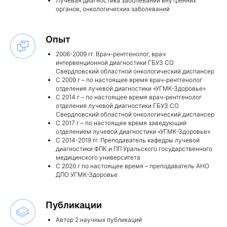
Лучевая диагностика заболеваний внутренних
органов, онкологических заболеваний
Нужна помощь?
Опыт
Оставьте свои контакты и мы
2006-2009 гг. Врач-рентгенолог, врач
ответим на все интересующие вас
интервенционной диагностики ГБУЗ СО
вопросы
Свердловский областной онкологический диспансер
ФИО
С 2009 г – по настоящее время врач-рентгенолог
отделения лучевой диагностики «УГМК-Здоровье»
С 2014 г – по настоящее время врач-рентгенолог
отделения лучевой диагностики ГБУЗ СО
Номер телефона
Свердловский областной онкологический диспансер
С 2017 г – по настоящее время заведующий
отделением лучевой диагностики «УГМК-Здоровье»
+7
С 2014-2019 гг. Преподаватель кафедры лучевой
диагностики ФПК и ПП Уральского государственного
медицинского университета
Даю
согласие на обработку персональных
данных
и соглашаюсь
с политикой
С 2020 г по настоящее время – преподаватель АНО
конфиденциальнос
ти
ДПО УГМК-Здоровье
Отправить
Публикации
Автор 2 научных публикаций