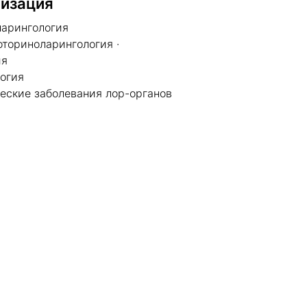
изация
арингология
оториноларингология ·
ия
огия
еские заболевания лор-органов