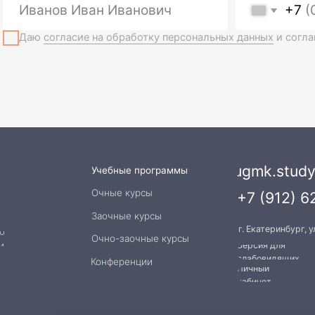
ugmk.study.one@gmai
Учебные программы
Очные курсы
+7 (912) 620-60-10
Заочные курсы
г. Екатеринбург, ул. Шейнкмана, д. 11
Очно-заочные курсы
Версия для
слабовидящих
Конференции
Личный
кабинет
альности
Договор публичной оферты
Согласие на обработку персональны