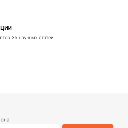
ации
втор 35 научных статей
Отправить
икой конфиденциальнос
ти