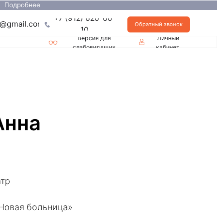
+7 (912) 620-60-
Обратный звонок
10
Версия для
Личный
слабовидящих
кабинет
Анна
атр
Новая больница»