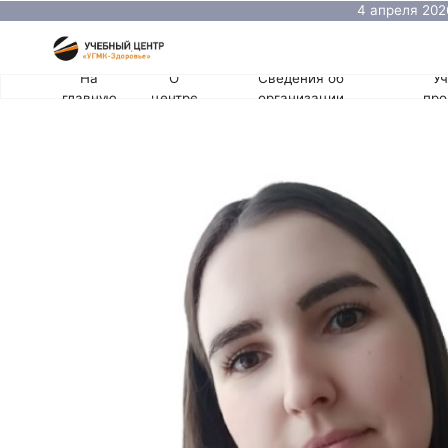
4 апреля 2026 состо
оториноларинголога
На
О
Сведения об
Учебные
главную
центре
организации
программы