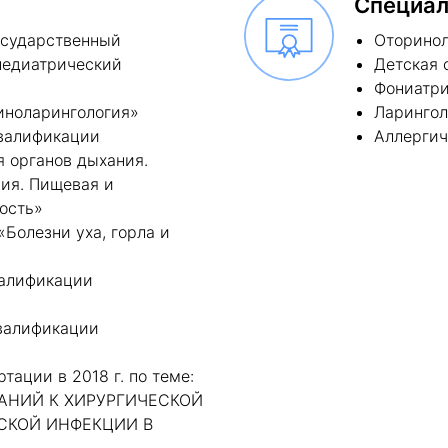
Специал
государственный
Оторинол
педиатрический
Детская 
Фониатр
риноларингология»
Ларингол
квалификации
Аллергич
я органов дыхания.
ия. Пищевая и
ость»
«Болезни уха, горла и
валификации
квалификации
тации в 2018 г. по теме:
АНИЙ К ХИРУРГИЧЕСКОЙ
СКОЙ ИНФЕКЦИИ В