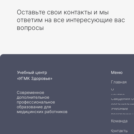
Меню
Учебный центр
«УГМК Здоровье»
Главная
О
Современное
центре
дополнительное
Сведения об
профессиональное
организации
образование для
Учебные
медицинских работников
программы
Команда
Контакты
© 2026 АНО ДПО «УГМК-Здоровье»
Политика конфиденци