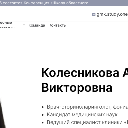
ится Конференция «Школа областного
Подробнее
»
ugmk.study.one@gmail.com
Команда
Контакты
Колесникова 
Викторовна
Врач-оториноларинголог, фони
Кандидат медицинских наук,
Ведущий специалист клиники «