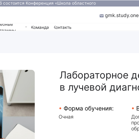
ится Конференция «Школа областного
Подробнее
»
ugmk.study.one@gmail.com
Команда
Контакты
Лабораторное дело
в лучевой диагностике
•
Форма обучения:
•
Вид обучени
Очная
Дополнительное
профессиональн
образование
•
Специальности:
•
Для кого:
Рентгенолаборанты
Для специалисто