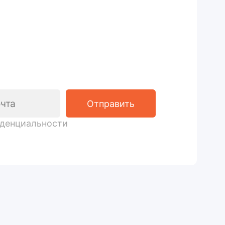
с
ти
Отправить
икой конфиденциальнос
ти