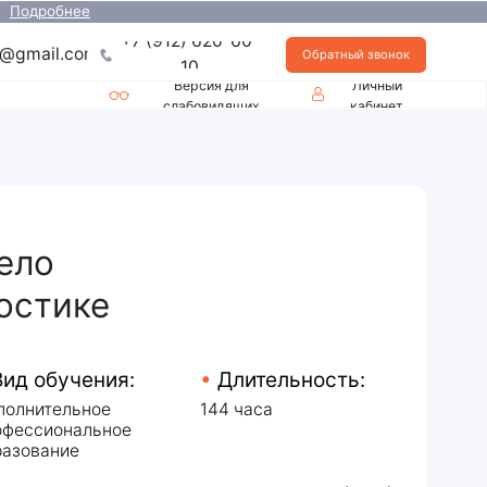
+7 (912) 620-60-
Обратный звонок
10
Версия для
Личный
слабовидящих
кабинет
я:
•
Длительность:
144 часа
ое
•
Баллы НМО (ЗЕТ):
в с
144 балла