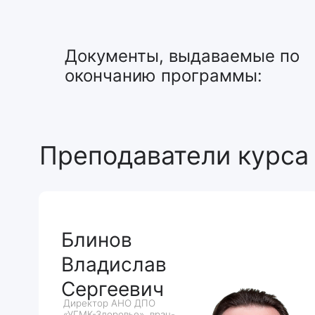
Документы, выдаваемые по
Преподаватели курса
окончанию программы:
Блинов
Владислав
Сергеевич
Директор АНО ДПО
«УГМК-Здоровье», врач-
рентгенолог, к.м.н.
Подробнее