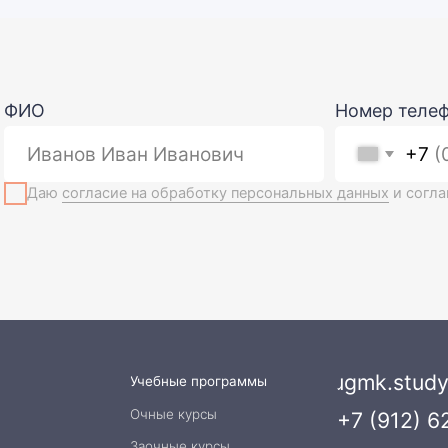
ugmk.study.one@gmai
Учебные программы
Очные курсы
+7 (912) 620-60-10
Заочные курсы
г. Екатеринбург, ул. Шейнкмана, д. 11
Очно-заочные курсы
Версия для
слабовидящих
Конференции
Личный
кабинет
альности
Договор публичной оферты
Согласие на обработку персональны