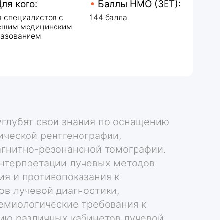
нским
углубят свои знания по оснащению
ической рентгенографии,
гнитно-резонансной томографии.
интерпретации лучевых методов
ия и противопоказания к
в лучевой диагностики,
емиологические требования к
ию различных кабинетов лучевой