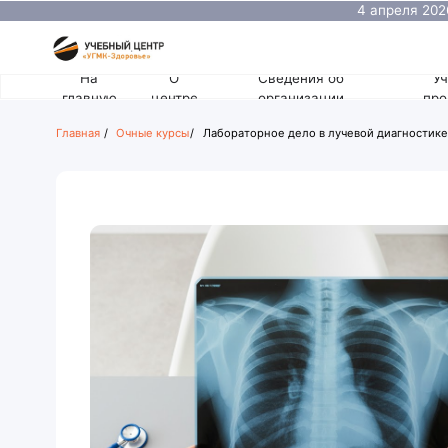
4 апреля 2026 состо
оториноларинголога
На
О
Сведения об
Учебные
главную
центре
организации
программы
Главная
/
Очные курсы
/
Лабораторное дело в лучевой диагностике