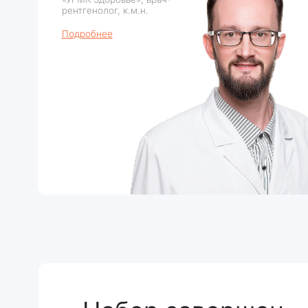
Набор завершен
Оставьте заявку, и мы отпра
уведомление, когда откроется
потока
ФИО
Номер т