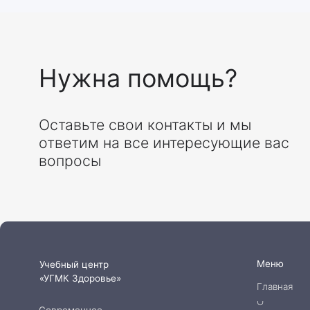
Меню
Учебный центр
«УГМК Здоровье»
Главная
О
Современное
центре
дополнительное
Сведения об
профессиональное
организации
образование для
Учебные
медицинских работников
программы
Команда
Контакты
© 2026 АНО ДПО «УГМК-Здоровье»
Политика конфиденци