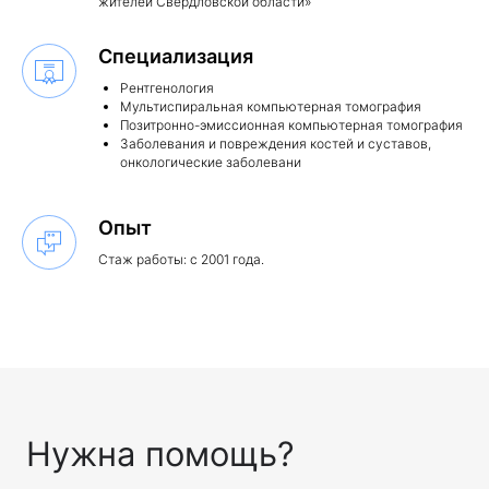
жителей Свердловской области»
Нужна помощь?
Специализация
Оставьте свои контакты и мы
Рентгенология
ответим на все интересующие вас
Мультиспиральная компьютерная томография
вопросы
Позитронно-эмиссионная компьютерная томография
ФИО
Заболевания и повреждения костей и суставов,
онкологические заболевани
Опыт
Номер телефона
Стаж работы: с 2001 года.
+7
Даю
согласие на обработку персональных
данных
и соглашаюсь
с политикой
конфиденциальнос
ти
Отправить