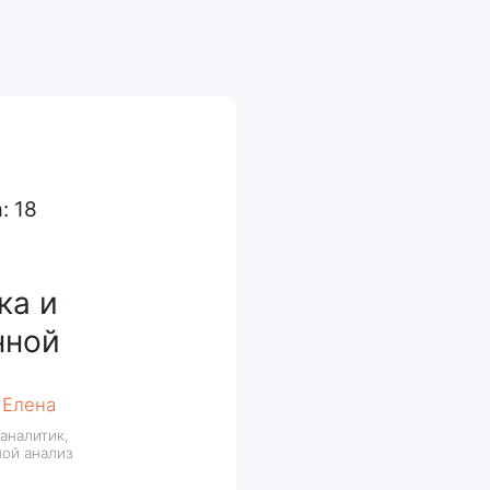
й
к,
из
бнее
Номер телефона