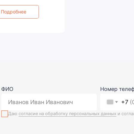
+7
ю
согласие на обработку персональных данных
и соглашаюсь
с полит
ugmk.study.one@gmai
Учебные программы
Очные курсы
+7 (912) 620-60-10
Заочные курсы
г. Екатеринбург, ул. Шейнкмана, д. 11
Очно-заочные курсы
Версия для
слабовидящих
Конференции
Личный
кабинет