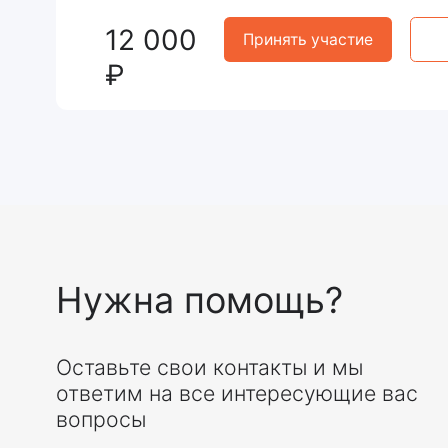
Оставьте свои контакты и мы
Да
ответим на все интересующие вас
вопросы
Меню
Учебный центр
«УГМК Здоровье»
Главная
О
Современное
центре
дополнительное
Сведения об
профессиональное
организации
образование для
Учебные
медицинских работников
программы
Команда
Контакты