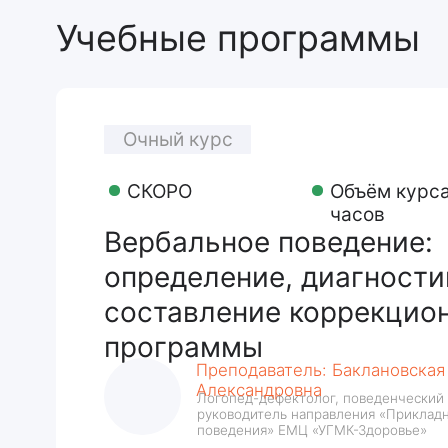
определение, диагностика и
составление коррекционно
программы
Преподаватель: Баклановская Елена
Александровна
Логопед-дефектолог, поведенческий аналити
руководитель направления «Прикладной анал
поведения» ЕМЦ «УГМК-Здоровье»
12 000
Принять участие
Подро
₽
Нужна помощь?
ФИО