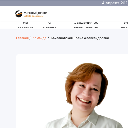
4 апреля 2026 состо
оториноларинголога
На
О
Сведения об
Учебные
главную
центре
организации
программы
Главная
/
Команда
/
Баклановская Елена Александровна