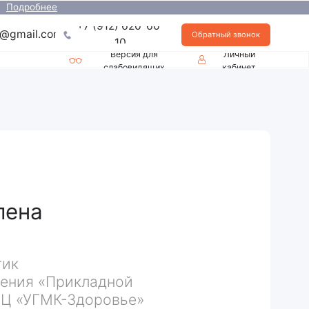
+7 (912) 620-60-
Обратный звонок
10
Версия для
Личный
слабовидящих
кабинет
икладной
Здоровье»