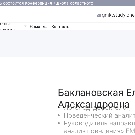
ится Конференция «Школа областного
Подробнее
»
ugmk.study.one@gmail.com
Команда
Контакты
Баклановская Елена
Александровна
Логопед-дефектолог,
Поведенческий аналитик
Руководитель направления «Пр
анализ поведения» ЕМЦ «УГМК-