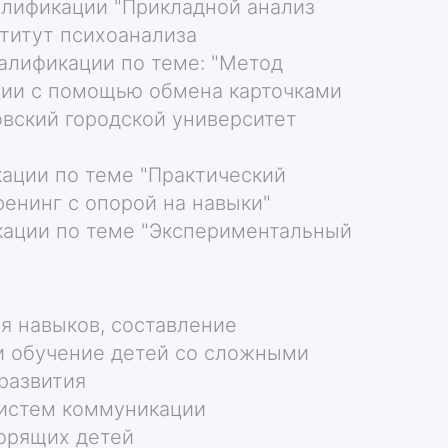
алификации "Прикладной анализ
ститут психоанализа
валификации по теме: "Метод
ции с помощью обмена карточками
ковский городской университет
кации по теме "Практический
енинг с опорой на навыки"
кации по теме "Экспериментальный
я навыков, составление
и обучение детей со сложными
развития
систем коммуникации
орящих детей