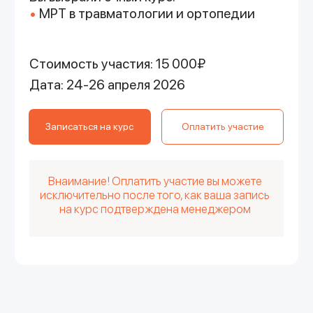
Прошел
Объём курса: 36 часов
Лучевая диагностика
опухолей костей
Преподаватель: Зельский Илья
Александрович
Врач-рентгенолог отделения лучевой
диагностики ГАУЗ СО СООД, ПЭТ-
Технолоджи, кандидат медицинских наук
20 000 ₽
Набор завершен
Подробнее
Нужна помощь?