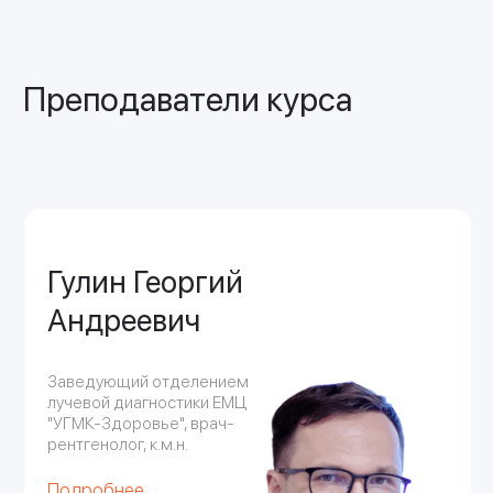
Записаться на программу
Вы выбрали очный курс:
•
МРТ в травматологии и ортопедии
Стоимость участия: 15 000₽
Дата: 24-26 апреля 2026
Записаться на курс
Оплатить участие
Внаимание! Оплатить участие вы можете
исключительно после того, как ваша запись
на курс подтверждена менеджером