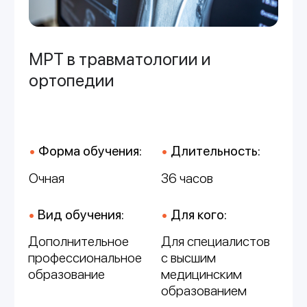
•
Форма обучения:
•
Длительность:
Очная
36 часов
•
Вид обучения:
•
Для кого:
Дополнительное
Для специалистов
профессиональное
с высшим
образование
медицинским
образованием
•
Специальности:
•
Баллы НМО (ЗЕТ):
Рентгенология,
36 баллов
Травматология
и ортопедия