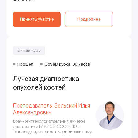
профессиональное образование
для медицинских работников
Меню
Учебные программы
Главная
Очные курсы
О центре
Заочные курсы
Сведения об организации
Очно-заочные курсы
Учебные программы
Конференции
Команда
Контакты
Обратный звонок
ugmk.study.one@gmail.com
+7 (912) 620-60-10
г. Екатеринбург, ул. Шейнкмана, д. 113, к. 2