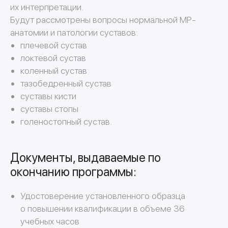
Преподаватели курса
их интерпретации.
Будут рассмотрены вопросы нормальной МР-
анатомии и патологии суставов:
плечевой сустав
локтевой сустав
Гулин Георгий
коленный сустав
Андреевич
тазобедренный сустав
Заведующий отделением
суставы кисти
лучевой диагностики ЕМЦ
суставы стопы
"УГМК-Здоровье", врач-
рентгенолог, к.м.н.
голеностопный сустав.
Подробнее
Документы, выдаваемые по
окончанию программы:
Удостоверение установленного образца
о повышении квалификации в объеме 36
учебных часов