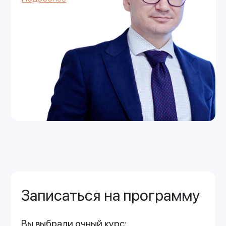
Вам так же может
быть интересно
Очный курс
24-29 ноября 2025
Объём курса: 36 часов
КТ и МРТ при заболеваниях
ЛОР-органов
Преподаватель: Журавлева
Мария Александровна
Врач-рентгенолог высшей категории в
отделениях лучевой диагностики,
кандидат медицинских наук
20 000 ₽
Принять участие
Подробнее
Очный курс