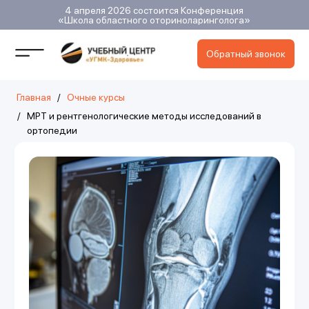
4 апреля 2026 состоится Конференция
«Школа областного оториноларинголога»
Обратный звонок
Главная
/
Очные курсы
/
МРТ и рентгенологические методы исследований в
ортопедии
МРТ в травматологии и
ортопедии