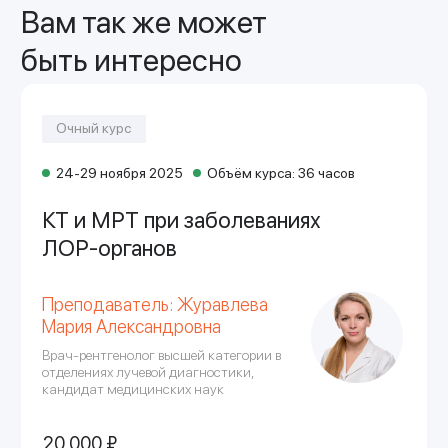
Оставьте свои контакты и мы ответим
на все интересующие вас вопросы
ФИО
Номер телефона
+7
Даю
согласие на обработку персональных
данных
и соглашаюсь
с политикой
конфиденциальнос
ти
Отправить
Учебный центр «УГМК Здоровье»
Современное дополнительное