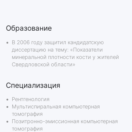
Образование
В 2006 году защитил кандидатскую
диссертацию на тему: «Показатели
минеральной плотности кости у жителей
Свердловской области»
Учебные программы
преподавателя
Специализация
Рентгенология
Заочный курс
Мультиспиральная компьютерная
томография
17.11 - 14.12, 2025
Объём курса: 36 часов
Позитронно-эмиссионная компьютерная
Лучевая диагностика
опухолей костей
томография