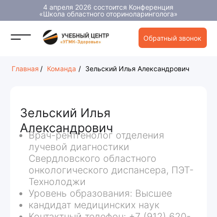
4 апреля 2026 состоится Конференция
«Школа областного оториноларинголога»
Обратный звонок
Главная
/
Команда
/
Зельский Илья Александрович
Зельский Илья
Александрович
Врач-рентгенолог отделения
лучевой диагностики
Свердловского областного
онкологического диспансера, ПЭТ-
Технолоджи
Уровень образования: Высшее
кандидат медицинских наук
Контактный телефон: +7 (912) 620-
60-10