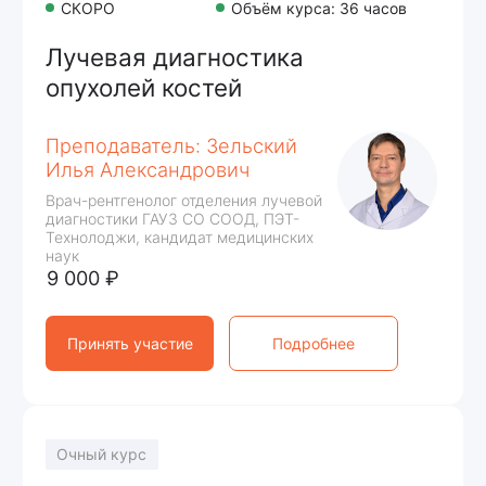
Нужна помощь?
Оставьте свои контакты и мы
ответим на все интересующие вас
вопросы
ФИО
Номер телефона
+7
Даю
согласие на обработку персональных
данных
и соглашаюсь
с политикой
конфиденциальнос
ти
Отправить