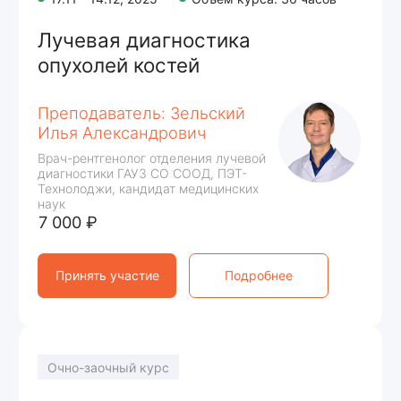
Принять участие
Подробнее
Очный курс
Прошел
Объём курса: 36 часов
Лучевая диагностика
опухолей костей
Преподаватель: Зельский
Илья Александрович
Врач-рентгенолог отделения лучевой
диагностики ГАУЗ СО СООД, ПЭТ-
Технолоджи, кандидат медицинских
наук
20 000 ₽
Набор завершен
Подробнее