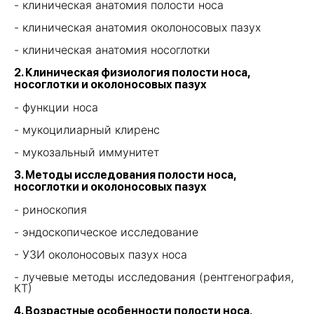
- клиническая анатомия полости носа
- клиническая анатомия околоносовых пазух
- клиническая анатомия носоглотки
2. Клиническая физиология полости носа,
носоглотки и околоносовых пазух
- функции носа
- мукоцилиарный клиренс
- мукозальный иммунитет
3. Методы исследования полости носа,
носоглотки и околоносовых пазух
- риноскопия
- эндоскопическое исследование
- УЗИ околоносовых пазух носа
Нужна помощь?
- лучевые методы исследования (рентгенография,
КТ)
Оставьте свои контакты и мы
4. Возрастные особенности полости носа,
ответим на все интересующие вас