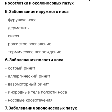
носоглотки и околоносовых пазух
вопросы
ФИО
5. Заболевания наружного носа
- фурункул носа
- дерматиты
Номер телефона
- сикоз
+7
- рожистое воспаление
Даю
согласие на обработку персональных
- термическое повреждение
данных
и соглашаюсь
с политикой
конфиденциальнос
ти
6. Заболевания полости носа
Отправить
- острый ринит
- аллергический ринит
- вазомоторный ринит
- инородные тела полости носа
Учебный центр «УГМК Здоровье»
Современное дополнительное
- носовые кровотечения
профессиональное
образование для медицинских
7. Заболевания околоносовых пазух
работников